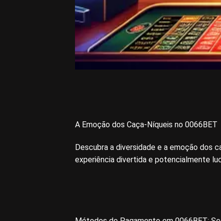
A Emoção dos Caça-Níqueis no 0066BET
Descubra a diversidade e a emoção dos c
experiência divertida e potencialmente luc
Métodos de Pagamento em 0066BET: Segu