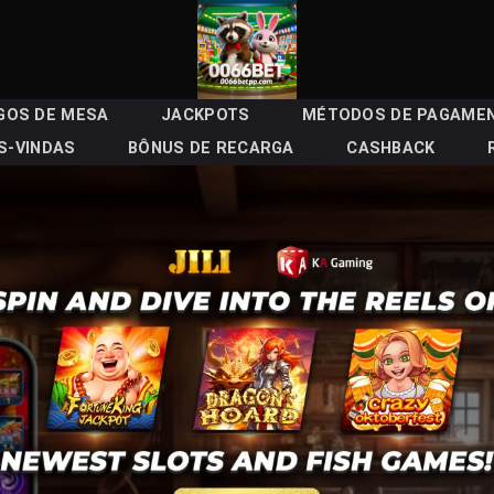
GOS DE MESA
JACKPOTS
MÉTODOS DE PAGAME
S-VINDAS
BÔNUS DE RECARGA
CASHBACK