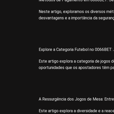
Neste artigo, exploramos os diversos mé
desvantagens e a importância da seguranç
Explore a Categoria Futebol no 0066BET
Este artigo explora a categoria de jogos
oportunidades que os apostadores têm par
A Ressurgência dos Jogos de Mesa: Entr
Este artigo explora a diversidade e a rea