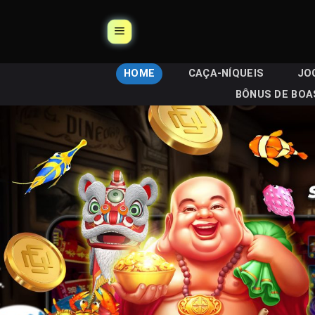
Skip
to
content
HOME
CAÇA-NÍQUEIS
JO
BÔNUS DE BOA