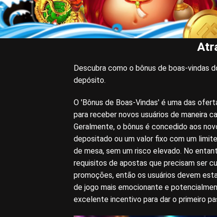
Atr
Descubra como o bônus de boas-vindas do
depósito.
O 'Bônus de Boas-Vindas' é uma das ofert
para receber novos usuários de maneira ca
Geralmente, o bônus é concedido aos novo
depositado ou um valor fixo com um limit
de mesa, sem um risco elevado. No entant
requisitos de apostas que precisam ser c
promoções, então os usuários devem esta
de jogo mais emocionante e potencialment
excelente incentivo para dar o primeiro p