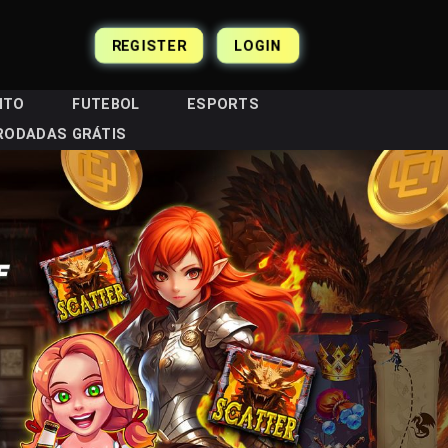
REGISTER
LOGIN
NTO
FUTEBOL
ESPORTS
RODADAS GRÁTIS